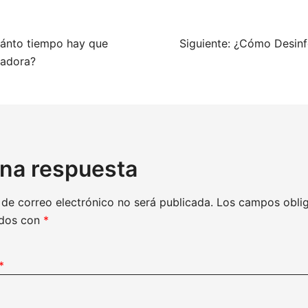
ación
ánto tiempo hay que
Siguiente:
¿Cómo Desinfe
avadora?
das
una respuesta
 de correo electrónico no será publicada.
Los campos oblig
ados con
*
*