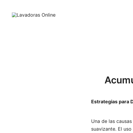
Saltar
al
contenido
Guía de compra de lavadoras online
Lavadoras Online
Acumu
Estrategias para 
Una de las causas
suavizante. El uso