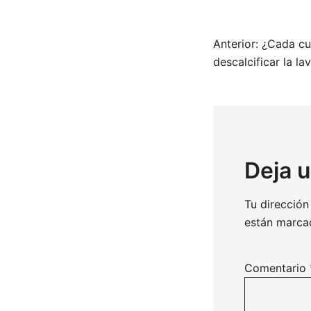
Naveg
Anterior:
¿Cada cu
descalcificar la l
de
entra
Deja 
Tu dirección
están marc
Comentario