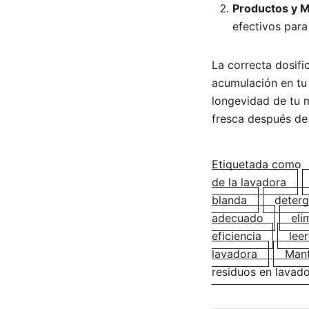
Productos y M
efectivos para 
La correcta dosifi
acumulación en tu 
longevidad de tu 
fresca después de
Etiquetada como
de la lavadora
blanda
deterg
adecuado
eli
eficiencia
lee
lavadora
Mant
residuos en lavad