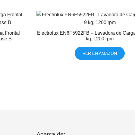
a Frontal
Electrolux EN6F5922FB – Lavadora de Carga 
lase B
kg, 1200 rpm
VER EN AMAZON
Acerca de: