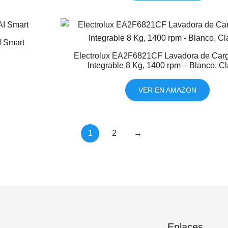
I Smart
Electrolux EA2F6821CF Lavadora de Carg
Integrable 8 Kg, 1400 rpm – Blanco, C
VER EN AMAZON
1
2
→
Enlaces