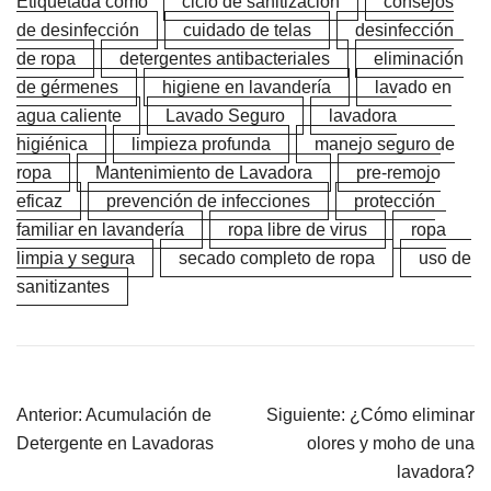
Etiquetada como
ciclo de sanitización
consejos
de desinfección
cuidado de telas
desinfección
de ropa
detergentes antibacteriales
eliminación
de gérmenes
higiene en lavandería
lavado en
agua caliente
Lavado Seguro
lavadora
higiénica
limpieza profunda
manejo seguro de
ropa
Mantenimiento de Lavadora
pre-remojo
eficaz
prevención de infecciones
protección
familiar en lavandería
ropa libre de virus
ropa
limpia y segura
secado completo de ropa
uso de
sanitizantes
Navegación
Anterior:
Acumulación de
Siguiente:
¿Cómo eliminar
de
Detergente en Lavadoras
olores y moho de una
entradas
lavadora?