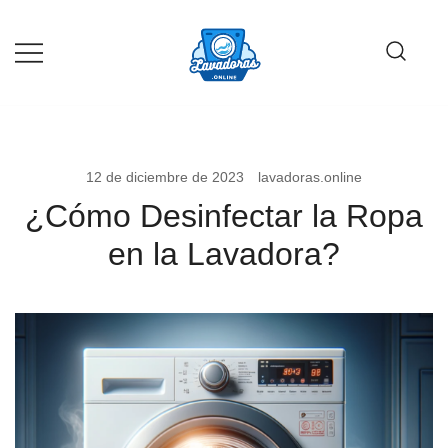
Saltar
al
contenido
Guía de compra de lavadoras online
Lavadoras Online
12 de diciembre de 2023
lavadoras.online
¿Cómo Desinfectar la Ropa
en la Lavadora?