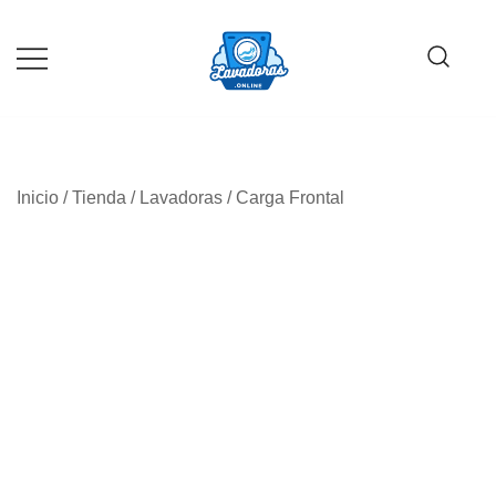
Saltar
al
contenido
Guía de compra de lavadoras online
Lavadoras Online
Inicio
/
Tienda
/
Lavadoras
/
Carga Frontal