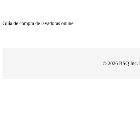
Guía de compra de lavadoras online
© 2026 BSQ Inc. 