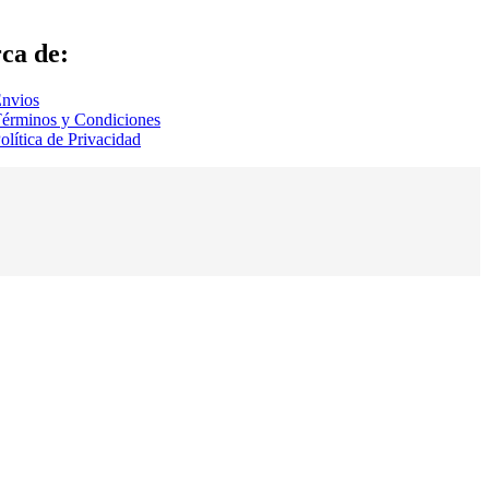
ca de:
nvios
érminos y Condiciones
olítica de Privacidad