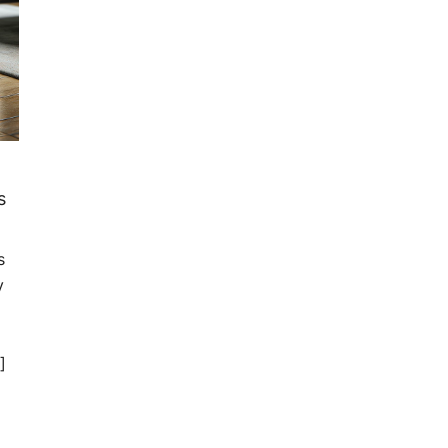
s
s
y
]