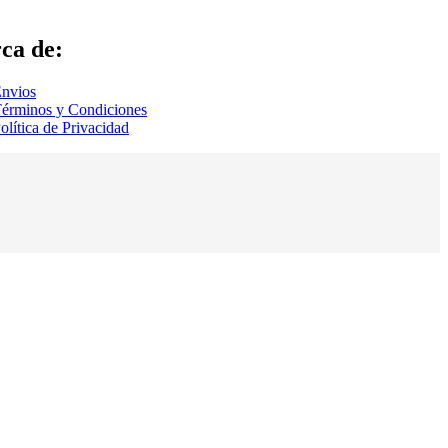
ca de:
nvios
érminos y Condiciones
olítica de Privacidad