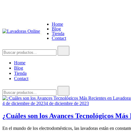
Saltar
al
Home
Blog
contenido
Tienda
Contact
Lavadoras Online
Guía de compra de lavadoras online
Buscar:
Home
Blog
Tienda
Contact
Buscar:
4 de diciembre de 2023
4 de diciembre de 2023
¿Cuáles son los Avances Tecnológicos Más
En el mundo de los electrodomésticos, las lavadoras están en constant