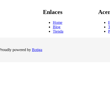
Enlaces
Acer
Home
E
Blog
T
Tienda
P
Proudly powered by
Botiga