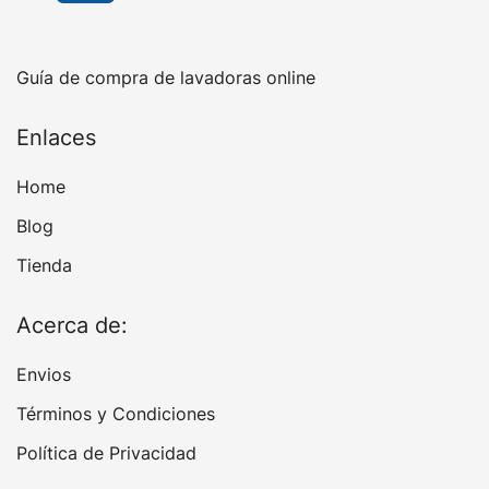
Guía de compra de lavadoras online
Enlaces
Home
Blog
Tienda
Acerca de:
Envios
Términos y Condiciones
Política de Privacidad