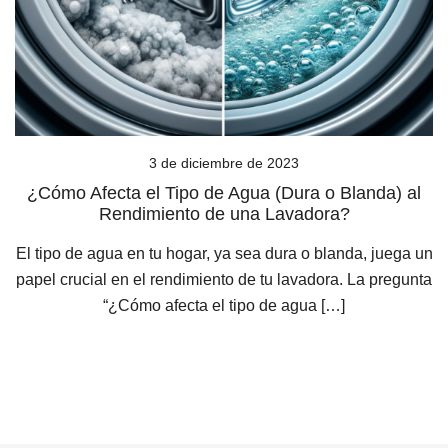
3 de diciembre de 2023
¿Cómo Afecta el Tipo de Agua (Dura o Blanda) al
Rendimiento de una Lavadora?
El tipo de agua en tu hogar, ya sea dura o blanda, juega un
papel crucial en el rendimiento de tu lavadora. La pregunta
“¿Cómo afecta el tipo de agua […]