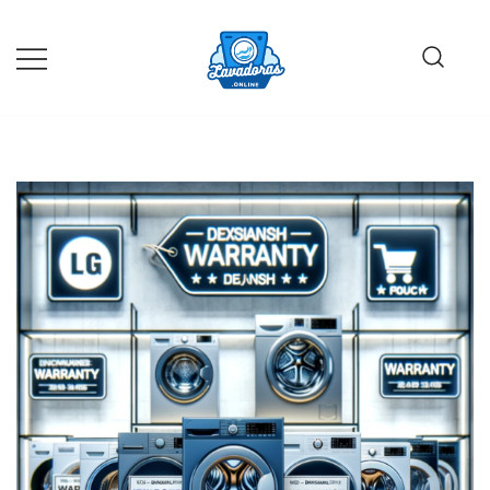
Saltar
al
contenido
Guía de compra de lavadoras online
Lavadoras Online