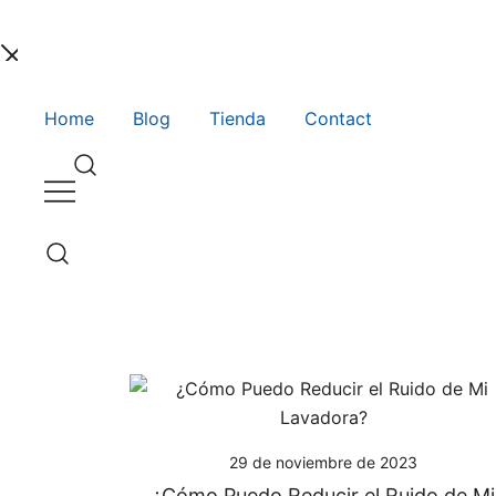
Saltar
al
Guía de compra de lavadoras online
Lavadoras Online
Home
Blog
Tienda
Contact
contenido
Guía de compra de lavadoras online
Lavadoras Online
29 de noviembre de 2023
¿Cómo Puedo Reducir el Ruido de Mi