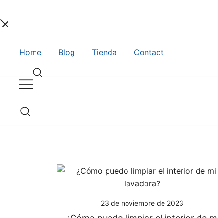
Saltar
al
Guía de compra de lavadoras online
Lavadoras Online
Home
Blog
Tienda
Contact
contenido
Guía de compra de lavadoras online
Lavadoras Online
23 de noviembre de 2023
¿Cómo puedo limpiar el interior de m