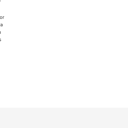
or
ra
u
s