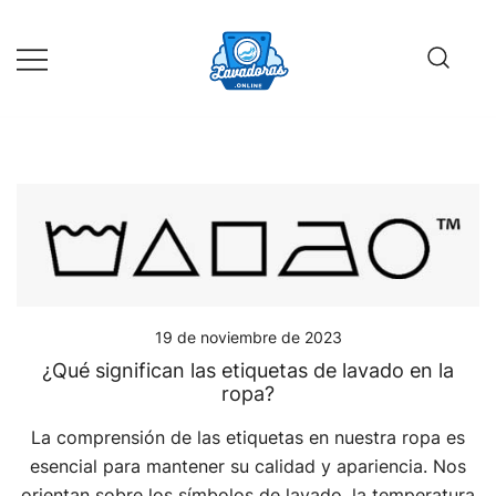
Saltar
al
contenido
Guía de compra de lavadoras online
Lavadoras Online
19 de noviembre de 2023
¿Qué significan las etiquetas de lavado en la
ropa?
La comprensión de las etiquetas en nuestra ropa es
esencial para mantener su calidad y apariencia. Nos
orientan sobre los símbolos de lavado, la temperatura