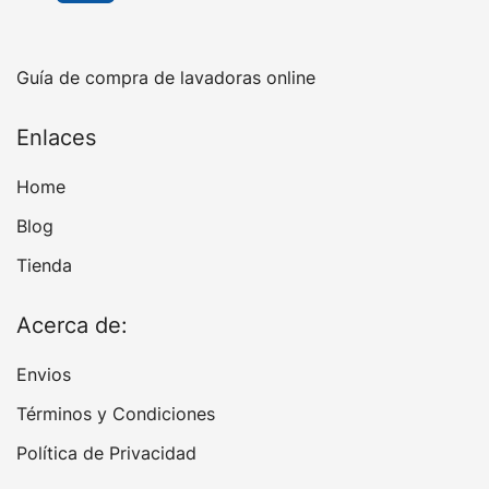
Guía de compra de lavadoras online
Enlaces
Home
Blog
Tienda
Acerca de:
Envios
Términos y Condiciones
Política de Privacidad