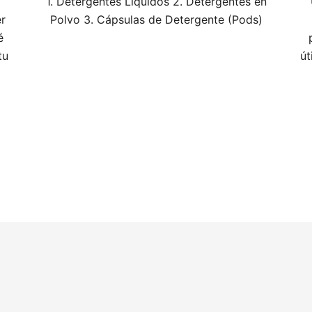
1. Detergentes Líquidos 2. Detergentes en
r
Polvo 3. Cápsulas de Detergente (Pods)
é
tu
út