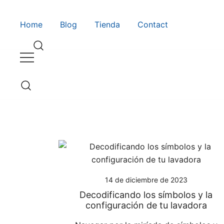
Saltar
al
Guía de compra de lavadoras online
Lavadoras Online
Home
Blog
Tienda
Contact
contenido
Guía de compra de lavadoras online
Lavadoras Online
14 de diciembre de 2023
Decodificando los símbolos y la
configuración de tu lavadora