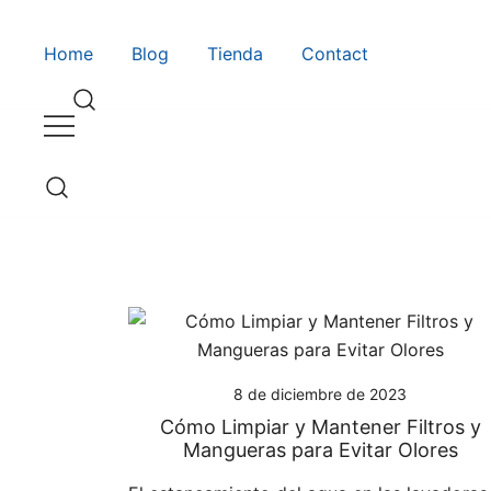
Saltar
al
Guía de compra de lavadoras online
Lavadoras Online
Home
Blog
Tienda
Contact
contenido
Guía de compra de lavadoras online
Lavadoras Online
8 de diciembre de 2023
Cómo Limpiar y Mantener Filtros y
Mangueras para Evitar Olores