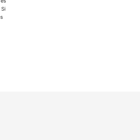
 es
 Si
es
]