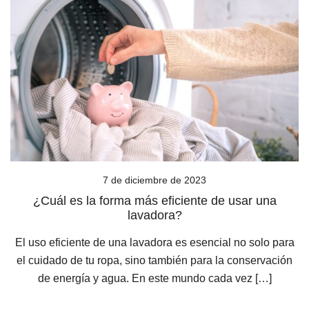
7 de diciembre de 2023
¿Cuál es la forma más eficiente de usar una
lavadora?
El uso eficiente de una lavadora es esencial no solo para
el cuidado de tu ropa, sino también para la conservación
de energía y agua. En este mundo cada vez […]