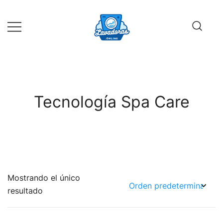
Saltar
al
contenido
Guía de compra de lavadoras online
Lavadoras Online
Tecnología Spa Care
Mostrando el único
resultado