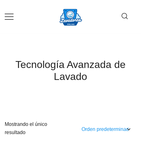
Saltar
al
contenido
Guía de compra de lavadoras online
Lavadoras Online
Tecnología Avanzada de
Lavado
Mostrando el único
resultado