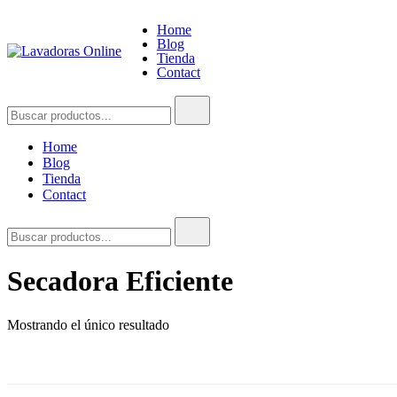
Saltar
al
Home
Blog
contenido
Tienda
Contact
Lavadoras Online
Guía de compra de lavadoras online
Buscar:
Home
Blog
Tienda
Contact
Buscar:
Secadora Eficiente
Mostrando el único resultado