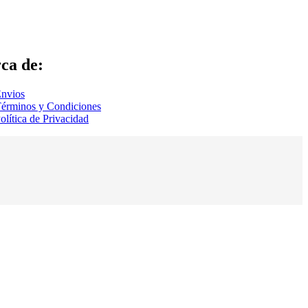
ca de:
nvios
érminos y Condiciones
olítica de Privacidad