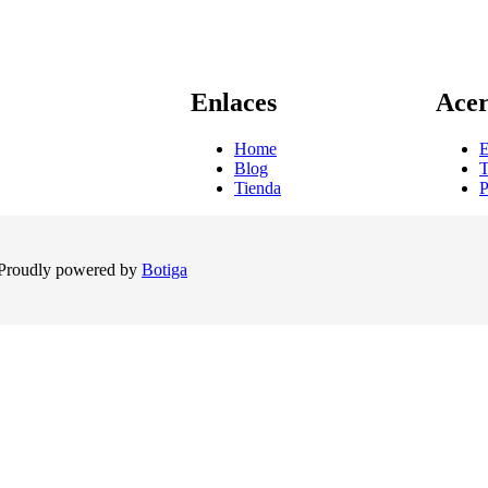
Enlaces
Acer
Home
E
Blog
T
Tienda
P
Proudly powered by
Botiga