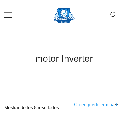
Saltar
al
contenido
Guía de compra de lavadoras online
Lavadoras Online
motor Inverter
Mostrando los 8 resultados