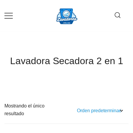
Saltar
al
contenido
Guía de compra de lavadoras online
Lavadoras Online
Lavadora Secadora 2 en 1
Mostrando el único
resultado