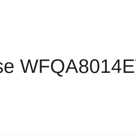
nse WFQA8014