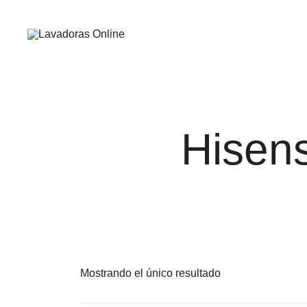
Saltar
al
contenido
Guía de compra de lavadoras online
Lavadoras Online
Hise
Mostrando el único resultado