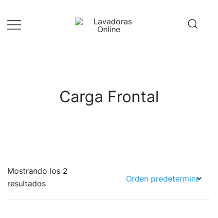
Saltar
al
contenido
Guía de compra de lavadoras online
Lavadoras Online
Carga Frontal
Mostrando los 2
resultados