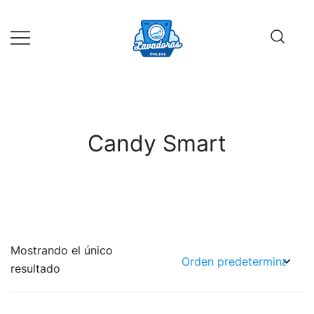
Saltar
al
contenido
Guía de compra de lavadoras online
Lavadoras Online
Candy Smart
Mostrando el único
resultado