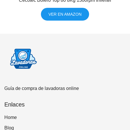
Cecotec Bolero Top 80 8Kg 1300rpm Inverter
VER EN AMAZON
Guía de compra de lavadoras online
Enlaces
Home
Blog