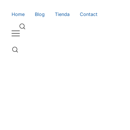
Saltar
al
Guía de compra de lavadoras online
Lavadoras Online
Home
Blog
Tienda
Contact
contenido
Guía de compra de lavadoras online
Lavadoras Online