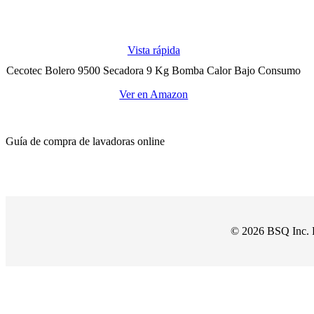
Vista rápida
Cecotec Bolero 9500 Secadora 9 Kg Bomba Calor Bajo Consumo
Ver en Amazon
Guía de compra de lavadoras online
© 2026 BSQ Inc. 